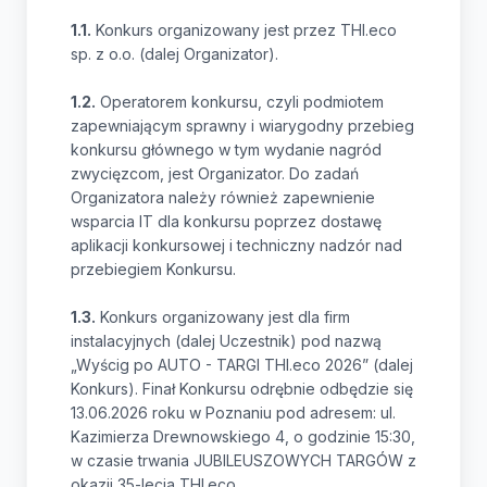
1.1.
Konkurs organizowany jest przez THI.eco
sp. z o.o. (dalej Organizator).
1.2.
Operatorem konkursu, czyli podmiotem
zapewniającym sprawny i wiarygodny przebieg
konkursu głównego w tym wydanie nagród
zwycięzcom, jest Organizator. Do zadań
Organizatora należy również zapewnienie
wsparcia IT dla konkursu poprzez dostawę
aplikacji konkursowej i techniczny nadzór nad
przebiegiem Konkursu.
1.3.
Konkurs organizowany jest dla firm
instalacyjnych (dalej Uczestnik) pod nazwą
„Wyścig po AUTO - TARGI THI.eco 2026” (dalej
Konkurs). Finał Konkursu odrębnie odbędzie się
13.06.2026 roku w Poznaniu pod adresem: ul.
Kazimierza Drewnowskiego 4, o godzinie 15:30,
w czasie trwania JUBILEUSZOWYCH TARGÓW z
okazji 35-lecia THI.eco.