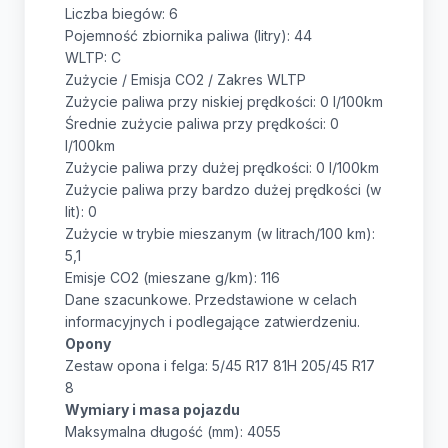
Liczba biegów: 6
Pojemność zbiornika paliwa (litry): 44
WLTP: C
Zużycie / Emisja CO2 / Zakres WLTP
Zużycie paliwa przy niskiej prędkości: 0 l/100km
Średnie zużycie paliwa przy prędkości: 0
l/100km
Zużycie paliwa przy dużej prędkości: 0 l/100km
Zużycie paliwa przy bardzo dużej prędkości (w
lit): 0
Zużycie w trybie mieszanym (w litrach/100 km):
5,1
Emisje CO2 (mieszane g/km): 116
Dane szacunkowe. Przedstawione w celach
informacyjnych i podlegające zatwierdzeniu.
Opony
Zestaw opona i felga: 5/45 R17 81H 205/45 R17
8
Wymiary i masa pojazdu
Maksymalna długość (mm): 4055