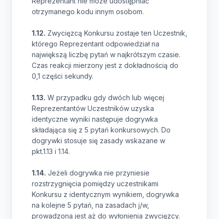
Reprezentant nie może udostępniać
otrzymanego kodu innym osobom.
1.12.
Zwycięzcą Konkursu zostaje ten Uczestnik,
którego Reprezentant odpowiedział na
największą liczbę pytań w najkrótszym czasie.
Czas reakcji mierzony jest z dokładnością do
0,1 części sekundy.
1.13.
W przypadku gdy dwóch lub więcej
Reprezentantów Uczestników uzyska
identyczne wyniki następuje dogrywka
składająca się z 5 pytań konkursowych. Do
dogrywki stosuje się zasady wskazane w
pkt.1.13 i 1.14.
1.14.
Jeżeli dogrywka nie przyniesie
rozstrzygnięcia pomiędzy uczestnikami
Konkursu z identycznym wynikiem, dogrywka
na kolejne 5 pytań, na zasadach j/w,
prowadzona jest aż do wyłonienia zwycięzcy.