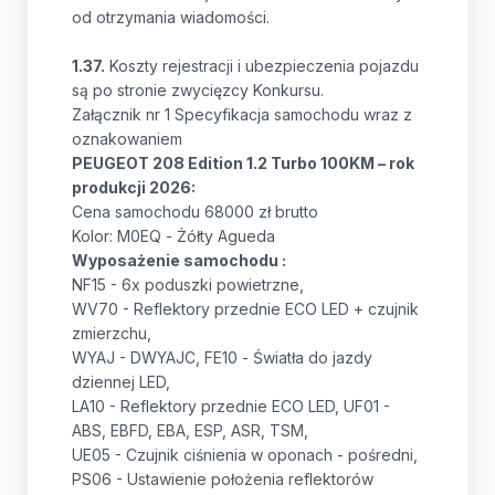
od otrzymania wiadomości.
1.37.
Koszty rejestracji i ubezpieczenia pojazdu
są po stronie zwycięzcy Konkursu.
Załącznik nr 1 Specyfikacja samochodu wraz z
oznakowaniem
PEUGEOT 208 Edition 1.2 Turbo 100KM – rok
produkcji 2026:
Cena samochodu 68000 zł brutto
Kolor: M0EQ - Żółty Agueda
Wyposażenie samochodu :
NF15 - 6x poduszki powietrzne,
WV70 - Reflektory przednie ECO LED + czujnik
zmierzchu,
WYAJ - DWYAJC, FE10 - Światła do jazdy
dziennej LED,
LA10 - Reflektory przednie ECO LED, UF01 -
ABS, EBFD, EBA, ESP, ASR, TSM,
UE05 - Czujnik ciśnienia w oponach - pośredni,
PS06 - Ustawienie położenia reflektorów