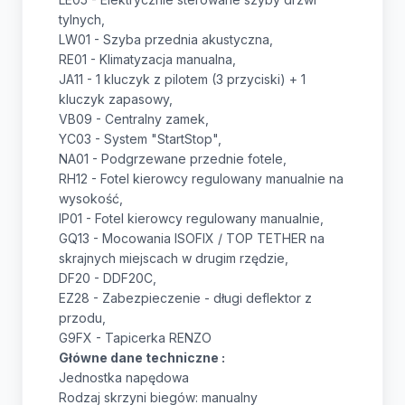
tylnych,
LW01 - Szyba przednia akustyczna,
RE01 - Klimatyzacja manualna,
JA11 - 1 kluczyk z pilotem (3 przyciski) + 1
kluczyk zapasowy,
VB09 - Centralny zamek,
YC03 - System "StartStop",
NA01 - Podgrzewane przednie fotele,
RH12 - Fotel kierowcy regulowany manualnie na
wysokość,
IP01 - Fotel kierowcy regulowany manualnie,
GQ13 - Mocowania ISOFIX / TOP TETHER na
skrajnych miejscach w drugim rzędzie,
DF20 - DDF20C,
EZ28 - Zabezpieczenie - długi deflektor z
przodu,
G9FX - Tapicerka RENZO
Główne dane techniczne :
Jednostka napędowa
Rodzaj skrzyni biegów: manualny