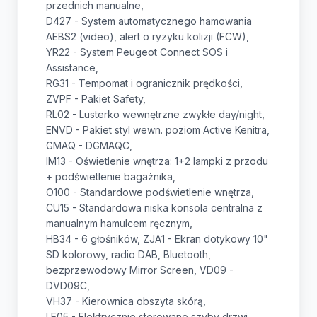
przednich manualne,
D427 - System automatycznego hamowania
AEBS2 (video), alert o ryzyku kolizji (FCW),
YR22 - System Peugeot Connect SOS i
Assistance,
RG31 - Tempomat i ogranicznik prędkości,
ZVPF - Pakiet Safety,
RL02 - Lusterko wewnętrzne zwykłe day/night,
ENVD - Pakiet styl wewn. poziom Active Kenitra,
GMAQ - DGMAQC,
IM13 - Oświetlenie wnętrza: 1+2 lampki z przodu
+ podświetlenie bagażnika,
O100 - Standardowe podświetlenie wnętrza,
CU15 - Standardowa niska konsola centralna z
manualnym hamulcem ręcznym,
HB34 - 6 głośników, ZJA1 - Ekran dotykowy 10"
SD kolorowy, radio DAB, Bluetooth,
bezprzewodowy Mirror Screen, VD09 -
DVD09C,
VH37 - Kierownica obszyta skórą,
LE05 - Elektrycznie sterowane szyby drzwi